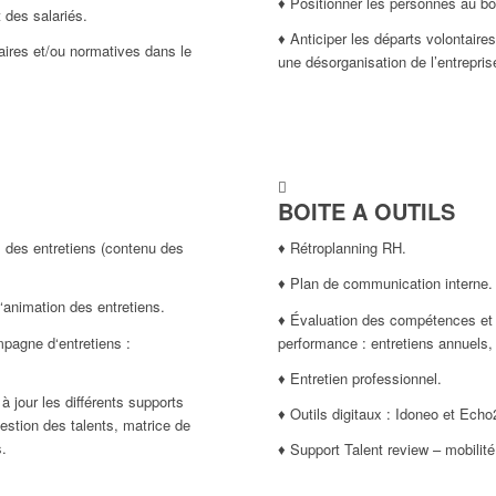
♦ Positionner les personnes au b
 des salariés.
♦ Anticiper les départs volontaires
aires et/ou normatives dans le
une désorganisation de l’entrepris
♦
BOITE A OUTILS
s des entretiens (contenu des
♦ Rétroplanning RH.
♦ Plan de communication interne.
nimation des entretiens.
♦ Évaluation des compétences et 
mpagne d‘entretiens :
performance : entretiens annuels
.
♦ Entretien professionnel.
à jour les différents supports
♦ Outils digitaux : Idoneo et Echo
gestion des talents, matrice de
.
♦ Support Talent review – mobilité