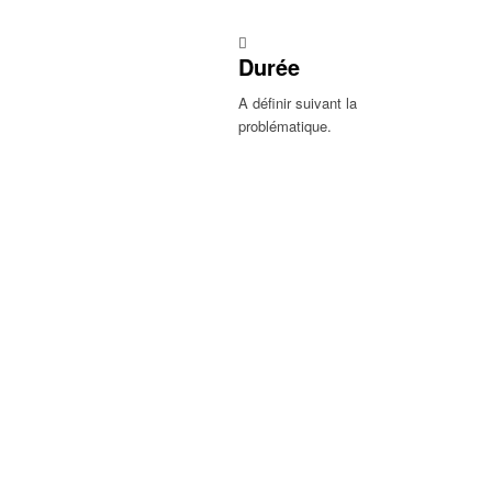
Durée
A définir suivant la
problématique.
Vous avez des qu
N’hésitez pas à nous contacter
Contactez-nous
ICFC