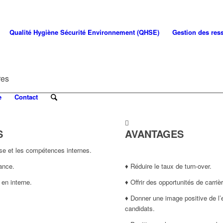
Qualité Hygiène Sécurité Environnement (QHSE)
Gestion des re
res
e
Contact
S
AVANTAGES
rise et les compétences internes.
♦
mance.
♦ Réduire le taux de turn-over.
 en interne.
♦ Offrir des opportunités de carriè
♦ Donner une image positive de l’e
candidats.