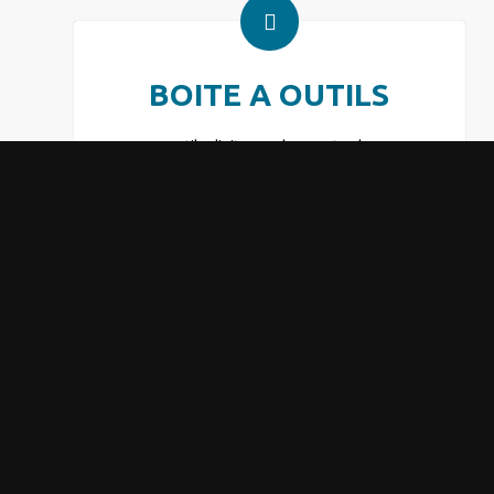
BOITE A OUTILS
♦ Outils digitaux : Idoneo et Echo2
♦ Jeux de rôles
♦ Support de suivi ICFC : modèle de CV, rapport
complet et détaillé, portefeuille de compétences
Durée
A définir suivant la
problématique.