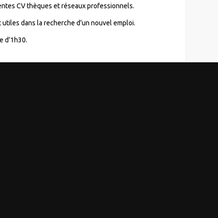
férentes CV thèques et réseaux professionnels.
t utiles dans la recherche d’un nouvel emploi.
e d’1h30.
justement
ches et réponse à ses questions.
de 30 minutes.
Intervenants
ent
A définir
emande.