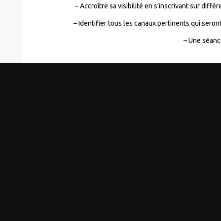
– Accroître sa visibilité en s’inscrivant sur dif
– Identifier tous les canaux pertinents qui seron
– Une séanc
♦
Suivi et a
– Suivi du candidat dans ses recher
– Trois séances 
Public
Coût et
financem
Toutes les
Devis sur d
entreprises.